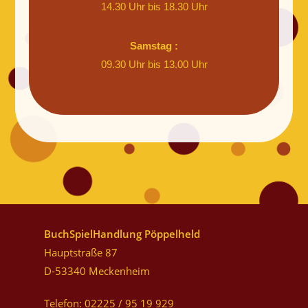
14.30 Uhr bis 18.30 Uhr
Samstag :
09.30 Uhr bis 13.00 Uhr
BuchSpielHandlung Pöppelheld
Hauptstraße 87
D-53340 Meckenheim
Telefon: 02225 / 95 19 929