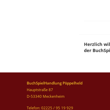
Herzlich w
der BuchSp
BuchSpielHandlung Pöppelheld
Hauptstraße 87
D-53340 Meckenheim
Telefon: 02225 / 95 19 929