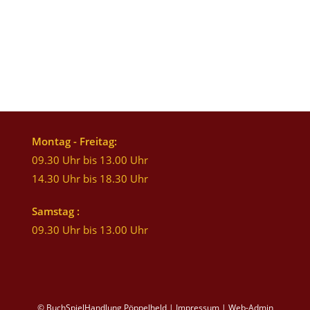
Montag - Freitag:
09.30 Uhr bis 13.00 Uhr
14.30 Uhr bis 18.30 Uhr
Samstag :
09.30 Uhr bis 13.00 Uhr
© BuchSpielHandlung Pöppelheld |
Impressum
|
Web-Admin