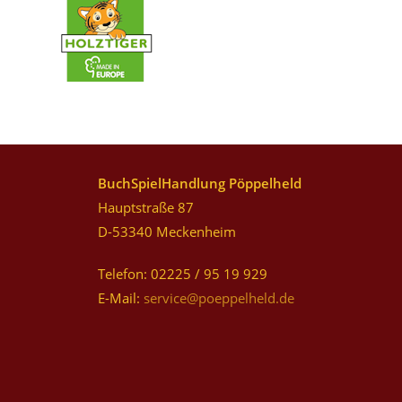
BuchSpielHandlung Pöppelheld
Hauptstraße 87
D-53340 Meckenheim
Telefon: 02225 / 95 19 929
E-Mail:
service@poeppelheld.de