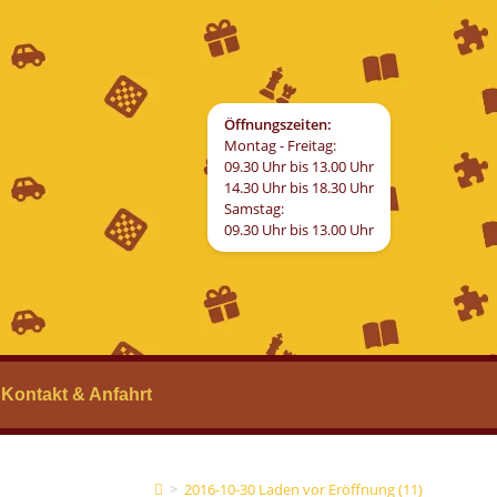
Öffnungszeiten:
Montag - Freitag:
09.30 Uhr bis 13.00 Uhr
14.30 Uhr bis 18.30 Uhr
Samstag:
09.30 Uhr bis 13.00 Uhr
Kontakt & Anfahrt
>
2016-10-30 Laden vor Eröffnung (11)