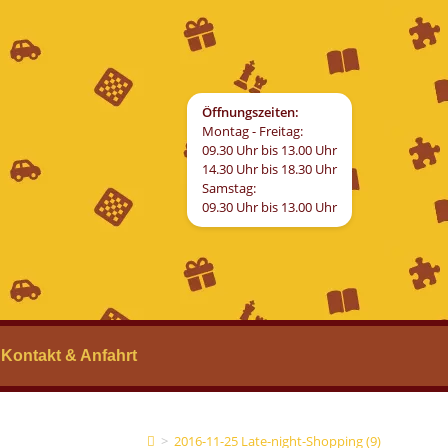
Öffnungszeiten:
Montag - Freitag:
09.30 Uhr bis 13.00 Uhr
14.30 Uhr bis 18.30 Uhr
Samstag:
09.30 Uhr bis 13.00 Uhr
Kontakt & Anfahrt
>
2016-11-25 Late-night-Shopping (9)