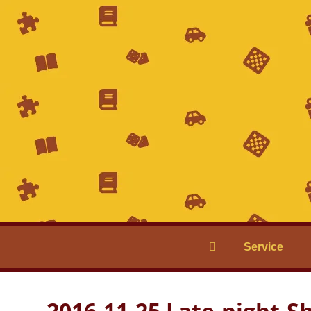
Service
2016-11-25 Late-night-S