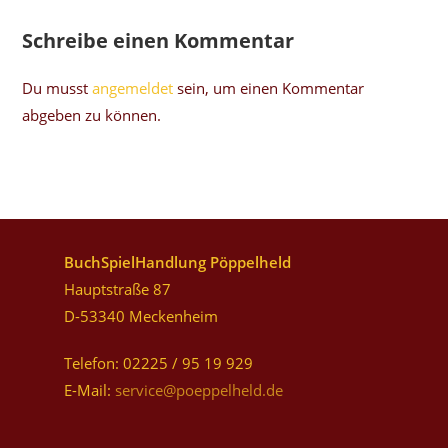
Schreibe einen Kommentar
Du musst
angemeldet
sein, um einen Kommentar
abgeben zu können.
BuchSpielHandlung Pöppelheld
Hauptstraße 87
D-53340 Meckenheim
Telefon: 02225 / 95 19 929
E-Mail:
service@poeppelheld.de