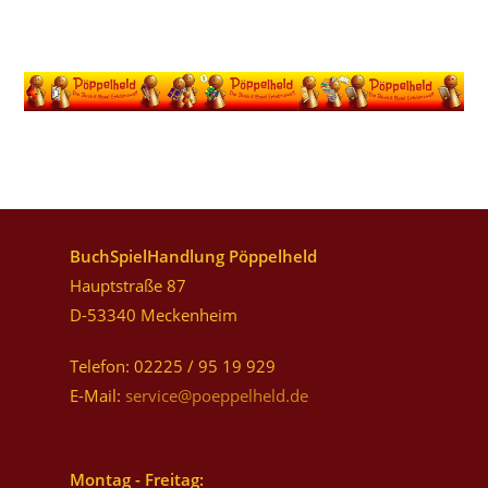
BuchSpielHandlung Pöppelheld
Hauptstraße 87
D-53340 Meckenheim
Telefon: 02225 / 95 19 929
E-Mail:
service@poeppelheld.de
Montag - Freitag: